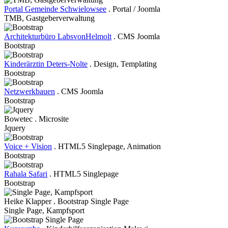
Portal Gemeinde Schwielowsee
. Portal / Joomla
TMB, Gastgeberverwaltung
Architekturbüro LabsvonHelmolt
. CMS Joomla
Bootstrap
Kinderärztin Deters-Nolte
. Design, Templating
Bootstrap
Netzwerkbauen
. CMS Joomla
Bootstrap
Bowetec . Microsite
Jquery
Voice + Vision
. HTML5 Singlepage, Animation
Bootstrap
Rahala Safari
. HTML5 Singlepage
Bootstrap
Heike Klapper . Bootstrap Single Page
Single Page, Kampfsport