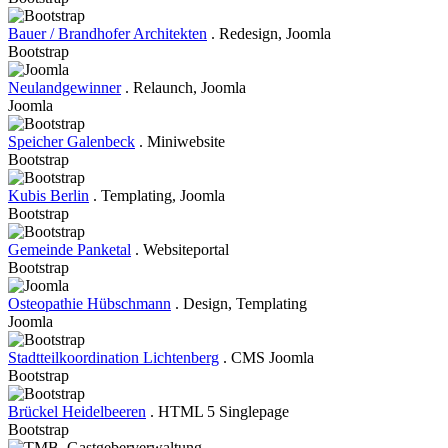
Bauer / Brandhofer Architekten
. Redesign, Joomla
Bootstrap
Neulandgewinner
. Relaunch, Joomla
Joomla
Speicher Galenbeck
. Miniwebsite
Bootstrap
Kubis Berlin
. Templating, Joomla
Bootstrap
Gemeinde Panketal
. Websiteportal
Bootstrap
Osteopathie Hübschmann
. Design, Templating
Joomla
Stadtteilkoordination Lichtenberg
. CMS Joomla
Bootstrap
Brückel Heidelbeeren
. HTML 5 Singlepage
Bootstrap